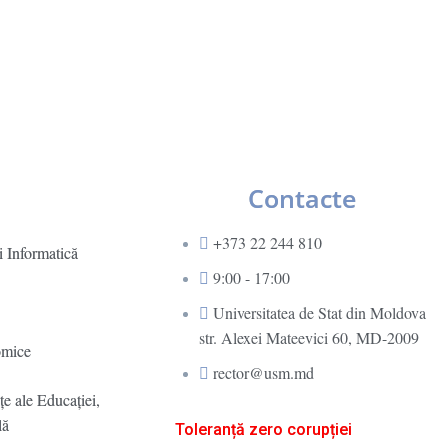
Contacte
+373 22 244 810
i Informatică
9:00 - 17:00
Universitatea de Stat din Moldova
str. Alexei Mateevici 60, MD-2009
omice
rector@usm.md
ţe ale Educaţiei,
lă
Toleranță zero corupției